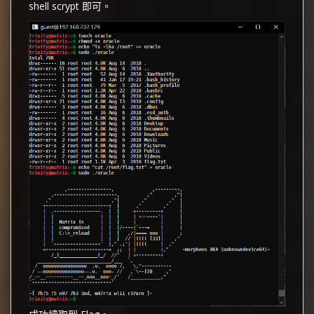
shell scrypt 即可。