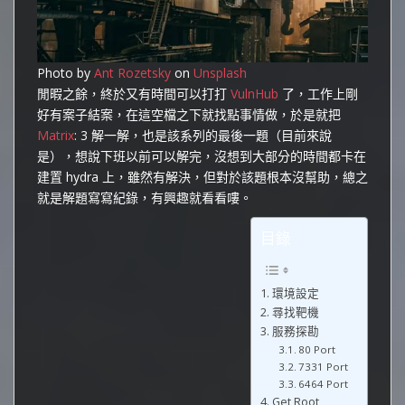
Photo by
Ant Rozetsky
on
Unsplash
閒暇之餘，終於又有時間可以打打
VulnHub
了，工作上剛
好有案子結案，在這空檔之下就找點事情做，於是就把
Matrix
: 3 解一解，也是該系列的最後一題（目前來說
是），想說下班以前可以解完，沒想到大部分的時間都卡在
建置 hydra 上，雖然有解決，但對於該題根本沒幫助，總之
就是解題寫寫紀錄，有興趣就看看嘍。
目錄
環境設定
尋找靶機
服務探勘
80 Port
7331 Port
6464 Port
Get Root