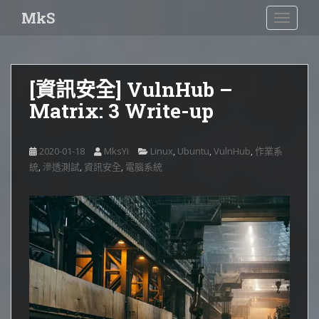
S
MkS
TOGGLE
k
i
p
t
[資訊安全] VulnHub –
o
Matrix: 3 Write-up
m
a
i
2020-01-18
MksYi
Linux
Ubuntu
VulnHub
作業系
,
,
,
n
統
滲透測試
資訊安全
電腦系統
,
,
,
c
o
n
t
e
n
t