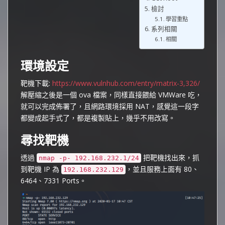
檢討
學習重點
系列相關
相關
環境設定
靶機下載:
https://www.vulnhub.com/entry/matrix-3,326/
解壓縮之後是一個 ova 檔案，同樣直接餵給 VMWare 吃，
就可以完成佈署了，且網路環境採用 NAT，感覺這一段字
都變成起手式了，都是複製貼上，幾乎不用改寫。
尋找靶機
透過
把靶機找出來，抓
nmap -p- 192.168.232.1/24
到靶機 IP 為
，並且服務上面有 80、
192.168.232.129
6464、7331 Ports。