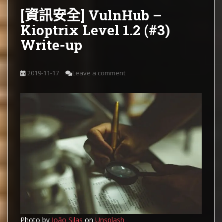
[資訊安全] VulnHub –
Kioptrix Level 1.2 (#3)
Write-up
2019-11-17
Leave a comment
Photo by
João Silas
on
Unsplash