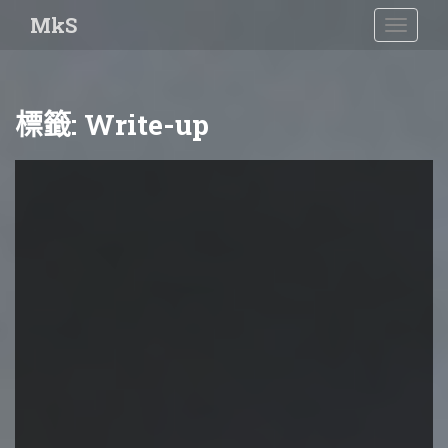
S
MkS
TOGGLE
k
i
p
t
標籤:
Write-up
o
m
a
i
n
c
o
n
t
e
n
t