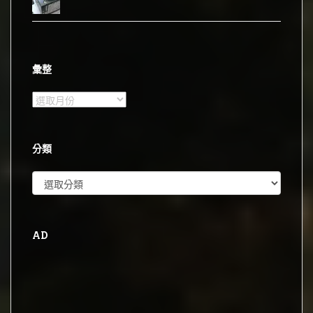
彙整
彙
整
分類
分
類
AD