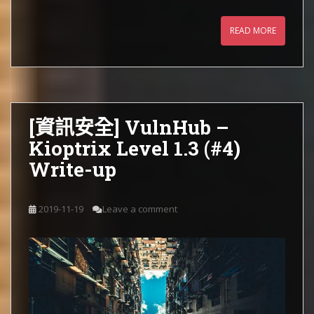
READ MORE
[資訊安全] VulnHub –
Kioptrix Level 1.3 (#4)
Write-up
2019-11-19
Leave a comment