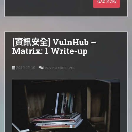
READ MORE
[資訊安全] VulnHub –
Matrix: 1 Write-up
2019-12-10
Leave a comment