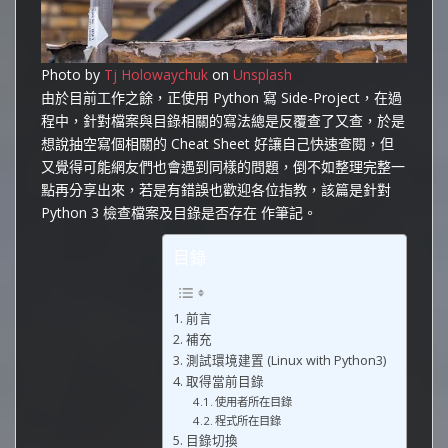
Photo by
Tj Holowaychuk
on
Unsplash
由於目前工作之餘，正使用 Python 寫 Side-Project，在過
程中，針對檔案與目錄相關的寫法總是反覆查了又查，於是
想說抽空寫個相關的 Cheat Sheet 好讓自己快速查閱，但
又覺得可能網友們也會遇到同樣的問題，倒不如整理完整一
點再分享出來，若是有錯誤也歡迎各位指教，該篇是針對
Python 3 檢查檔案及目錄是否存在 作筆記。
目錄
前言
補充
測試環境建置 (Linux with Python3)
取得當前目錄
使用者所在目錄
程式所在目錄
目錄切換