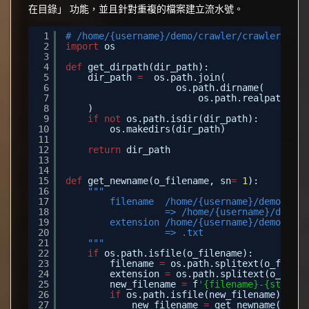
在目錄」 功能，並且針對重複的檔案建立流水號。
1
# /home/{username}/demo/crawler/crawler.py
2
import
os
3
4
def
get_dirpath(dir_path):
5
dir_path 
=
os.path.join(
6
os.path.dirname(
7
os.path.realpath(__f
8
)
9
if
not
os.path.isdir(dir_path):
10
os.makedirs(dir_path)
11
12
return
dir_path
13
14
15
def
get_newname(o_filename, sn
=
1
):
16
"""
17
filename  /home/{username}/demo/craw
18
=> /home/{username}/demo/c
19
extension /home/{username}/demo/craw
20
=> .txt
21
"""
22
if
os.path.isfile(o_filename):
23
filename 
=
os.path.splitext(o_filena
24
extension 
=
os.path.splitext(o_filen
25
new_filename 
=
f
'{filename}-{str(sn)
26
if
os.path.isfile(new_filename):
27
new_filename 
=
get_newname(o_fil