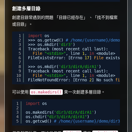
創建多層目錄
創建目錄常遇到的問題 「目錄已經存在」 、「找不到檔案
或目錄」。
1
import
os
2
>>> os.getcwd() 
# /home/{username}/demo
3
>>> os.mkdir(
'dir3'
)
4
Traceback (most recent call last):
5
File
"<stdin>"
, line 
1
, 
in
<module>
6
FileExistsError: [Errno 
17
] 
File
exists: 
'di
7
8
>>> os.mkdir(
'dir3/dirA/dirA1'
)
9
Traceback (most recent call last):
10
File
"<stdin>"
, line 
1
, 
in
<module>
11
FileNotFoundError: [Errno 
2
] No such 
file
or
可以使用
來一次創建多層目錄。
os.makedirs()
1
import
os
2
3
os.makedirs(
'dir3/dirA/dirA1'
)
4
os.chdir(
"dir3/dirA/dirA1"
)
5
os.getcwd() 
# /home/{username}/demo/dir3/dirA