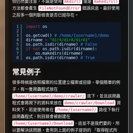
但仍然要注意，不論是使用
還是
mkdir()
makedirs()
方法都會產生
錯誤訊息，最好使用
FileNotFoundError
之前多一個判斷檢查是否已經存在。
1
import
os 
2
3
os.getcwd() 
# /home/{username}/demo
4
dirname 
=
"dir4/dirA/dirA1"
5
os.path.isdir(dirname) 
# False
6
if
not
os.path.isdir(dirname):
7
os.makedirs(dirname)
8
os.path.isdir(dirname) 
# True
常見例子
很多時候是依照檔案的位置建立檔案或目錄，舉個簡單的例
子，有一隻爬蟲程式放在
底下，並且該爬蟲
/home/{username}/demo/crawler/
程式會將爬下的資料來放在
資
demo/crawler/Download
料夾下，若是使用者在
路徑下執行
/home/{username}/
該爬蟲程式，則目錄會被創建在
，這並不是我們要的，所
/home/{username}/Download
以要解決該問題，會用到上面的例子提到的 「取得程式所