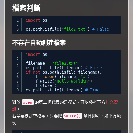
檔案判斷
1
import
os
2
3
os.path.isfile(
"file2.txt"
) 
# False
不存在自動創建檔案
1
import
os
2
3
filename 
=
"file2.txt"
4
os.path.isfile(filename) 
# False
5
if
not
os.path.isfile(filename):
6
f 
=
open
(filename, 
"a"
)
7
f.write(
"Hello World\n"
)
8
f.close()
9
os.path.isfile(filename) 
# True
對於
的第二個代表的是模式，可以參考下方
補充資
open
訊
。
若是要創建空檔案，只要把
拿掉即可，如下方範
write()
例。