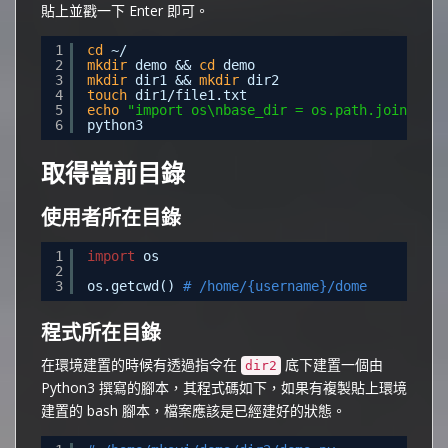
貼上並戳一下 Enter 即可。
1
cd
~/
2
mkdir
demo && 
cd
demo
3
mkdir
dir1 && 
mkdir
dir2
4
touch
dir1
/file1
.txt
5
echo
"import os\nbase_dir = os.path.join(os.p
6
python3
取得當前目錄
使用者所在目錄
1
import
os
2
3
os.getcwd() 
# /home/{username}/dome
程式所在目錄
在環境建置的時候有透過指令在
底下建置一個由
dir2
Python3 撰寫的腳本，其程式碼如下，如果有複製貼上環境
建置的 bash 腳本，檔案應該是已經建好的狀態。