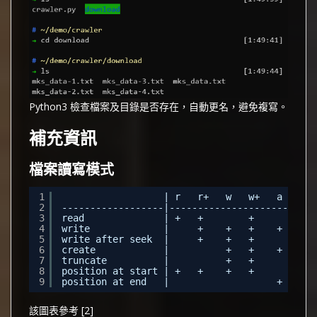
Python3 檢查檔案及目錄是否存在，自動更名，避免複寫。
補充資訊
檔案讀寫模式
1
| r   r+   w   w+   a   a+
2
------------------|--------------------------
3
read              | +   +        +        +
4
write             |     +    +   +    +   +
5
write after seek  |     +    +   +
6
create            |          +   +    +   +
7
truncate          |          +   +
8
position at start | +   +    +   +
9
position at end   |                   +   +
該圖表參考 [2]