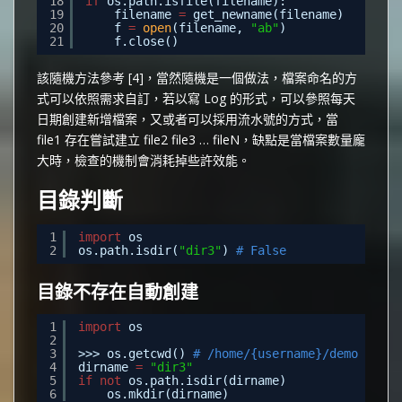
18
if
os.path.isfile(filename):
19
filename 
=
get_newname(filename)
20
f 
=
open
(filename, 
"ab"
)
21
f.close()
該隨機方法參考 [4]，當然隨機是一個做法，檔案命名的方
式可以依照需求自訂，若以寫 Log 的形式，可以參照每天
日期創建新增檔案，又或者可以採用流水號的方式，當
file1 存在嘗試建立 file2 file3 … fileN，缺點是當檔案數量龐
大時，檢查的機制會消耗掉些許效能。
目錄判斷
1
import
os
2
os.path.isdir(
"dir3"
) 
# False
目錄不存在自動創建
1
import
os
2
3
>>> os.getcwd() 
# /home/{username}/demo
4
dirname 
=
"dir3"
5
if
not
os.path.isdir(dirname)
6
os.mkdir(dirname)