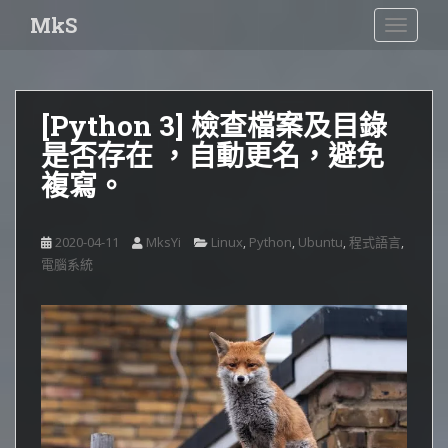
S
MkS
TOGGLE
k
i
p
t
[Python 3] 檢查檔案及目錄
o
是否存在 ，自動更名，避免
m
a
複寫。
i
n
c
2020-04-11
MksYi
Linux
Python
Ubuntu
程式語言
,
,
,
,
o
電腦系統
n
t
e
n
t