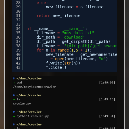
28
else
:
29
new_filename 
=
o_filename
30
31
return
new_filename
32
33
34
if
__name__ 
=
=
'__main__'
:
35
filename 
=
"mks_data.txt"
36
dir_path 
=
'download'
37
dir_path 
=
get_dirpath(dir_path)
38
filename 
=
f
'{dir_path}/{get_newname(fil
39
for
n 
in
range
(
1
,
5
+
1
):
40
new_filename 
=
get_newname(filename)
41
f 
=
open
(new_filename, 
"w"
)
42
f.write(
str
(n))
43
f.close()