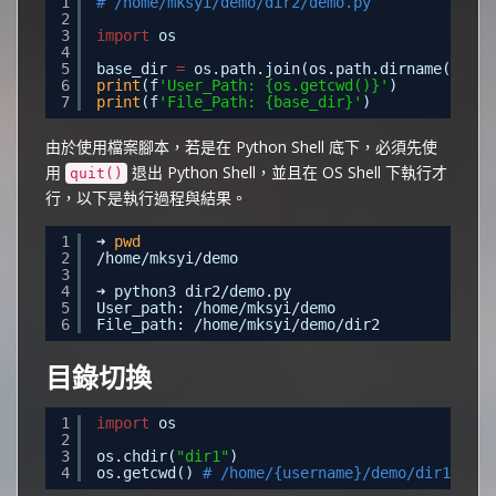
1
# /home/mksyi/demo/dir2/demo.py
2
3
import
os
4
5
base_dir 
=
os.path.join(os.path.dirname(os.pa
6
print
(f
'User_Path: {os.getcwd()}'
)
7
print
(f
'File_Path: {base_dir}'
)
由於使用檔案腳本，若是在 Python Shell 底下，必須先使
用
退出 Python Shell，並且在 OS Shell 下執行才
quit()
行，以下是執行過程與結果。
1
➜ 
pwd
2
/home/mksyi/demo
3
4
➜ python3 dir2
/demo
.py                       
5
User_path: 
/home/mksyi/demo
6
File_path: 
/home/mksyi/demo/dir2
目錄切換
1
import
os
2
3
os.chdir(
"dir1"
)
4
os.getcwd() 
# /home/{username}/demo/dir1