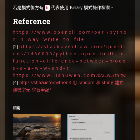
若是模式後方有
代表使用 Binary 模式操作檔案。
b
Reference
h t t p s : / / w w w . o p e n c l i . c o m / p e r l / p y t h o
n – 4 – w a y – w r i t e – t o – f i l e
[2]
h t t p s : / / s t a c k o v e r f l o w . c o m / q u e s t i
o n s / 1 4 6 6 0 0 0 / p y t h o n – o p e n – b u i l t – i n –
f u n c t i o n – d i f f e r e n c e – b e t w e e n – m o d e
s – a – a – w – w – a n d – r
h t t p s : / / w w w . j i s h u w e n . c o m /d/2LwL/zh-tw
[4]
https://shazi.info/python3-用-random-和-string-建立
隨機字元-學習筆記/
相關