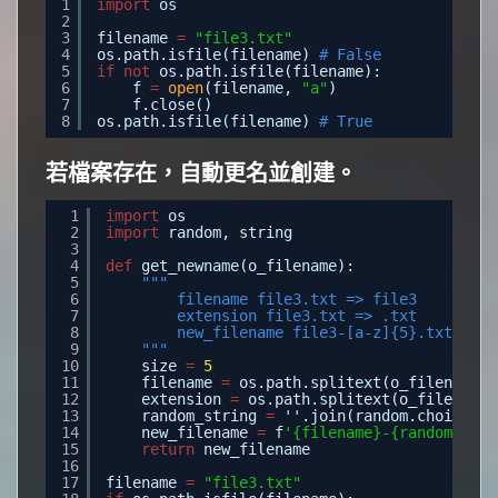
1
import
os
2
3
filename 
=
"file3.txt"
4
os.path.isfile(filename) 
# False
5
if
not
os.path.isfile(filename):
6
f 
=
open
(filename, 
"a"
)
7
f.close()
8
os.path.isfile(filename) 
# True
若檔案存在，自動更名並創建。
1
import
os
2
import
random, string
3
4
def
get_newname(o_filename):
5
"""
6
filename file3.txt => file3
7
extension file3.txt => .txt
8
new_filename file3-[a-z]{5}.txt
9
"""
10
size 
=
5
11
filename 
=
os.path.splitext(o_filename)[
12
extension 
=
os.path.splitext(o_filename)
13
random_string 
=
''.join(random.choice(st
14
new_filename 
=
f
'{filename}-{random_stri
15
return
new_filename
16
17
filename 
=
"file3.txt"