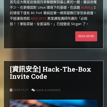
首先這大概是這幾個月來解題解到最心累的一題，雖說收穫
不少，也更穩固對 Linux 環境下的基礎，在該題
Bulldog
2
的環境下僅有 80 Port 單純從單一網頁服務打穿到系統層，
不經讓我想起
AIS3 2015
某堂課程講師所講的「必殺
技！！單點突破，全面淪陷。」已經變成 Slogan 了。
READ MORE
[資訊安全] Hack-The-Box
Invite Code
2019-11-11
Leave a comment