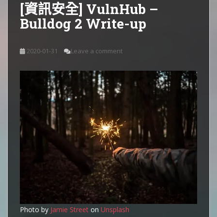
[資訊安全] VulnHub –
Bulldog 2 Write-up
2020-01-31
Leave a comment
Photo by
Jamie Street
on
Unsplash