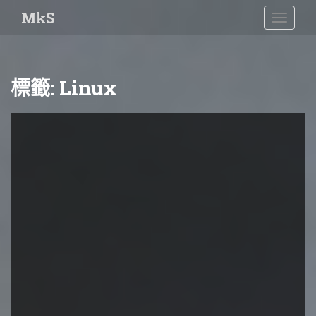
S
MkS
TOGGLE
k
i
p
t
標籤:
Linux
o
m
a
i
n
c
o
n
t
e
n
t