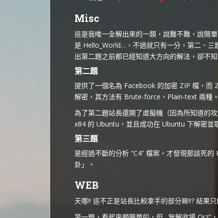
Misc
這是我唯一全解出來的一類，說難不難，說簡單也
是 Hello_World…，不過就只有一分，第
出第二題之前都已經知道大方向的解法，卻不知
第二題
提供了一個名為 Facebook 的加密 ZIP 檔，而
解密，其方法有 Brute-force、Plain-text 兩種
為了第二題站長還開了虛擬機（因為所知道的攻擊
x84 的 Ubuntu，並且成功在 Ubuntu 下解密並取
第三題
是經過不斷的分析 “C4” 檔案，才發現那該死
卦」。
WEB
天哪!! 這不正是站長比較拿手的部分嘛!!? 結果只解
第一題，看起來頗簡單的，但…無解收場 Orz”