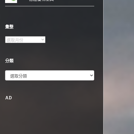
彙整
彙
整
分類
分
類
AD