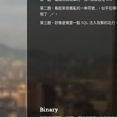
第二題，看起來很雜亂的一串符號…，似乎在哪看過，
現了 ˊ_>ˋ。
第三題，好像是需要一點 SQL 注入攻擊的功力，但
Binary