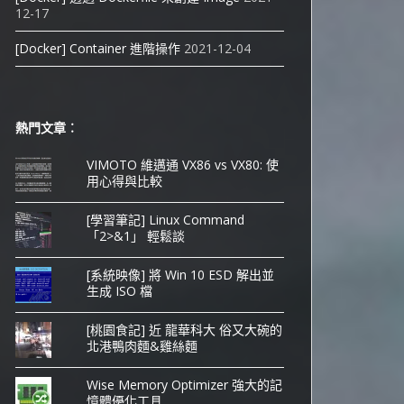
12-17
[Docker] Container 進階操作
2021-12-04
熱門文章︰
VIMOTO 維邁通 VX86 vs VX80: 使
用心得與比較
[學習筆記] Linux Command
「2>&1」 輕鬆談
[系統映像] 將 Win 10 ESD 解出並
生成 ISO 檔
[桃園食記] 近 龍華科大 俗又大碗的
北港鴨肉麵&雞絲麵
Wise Memory Optimizer 強大的記
憶體優化工具