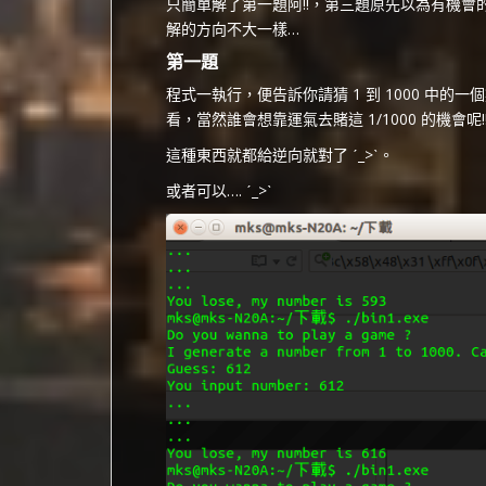
只簡單解了第一題阿!!，第三題原先以為有機
解的方向不大一樣…
第一題
程式一執行，便告訴你請猜 1 到 1000 中的一個
看，當然誰會想靠運氣去賭這 1/1000 的機會呢!!
這種東西就都給逆向就對了 ˊ_>ˋ。
或者可以…. ˊ_>ˋ