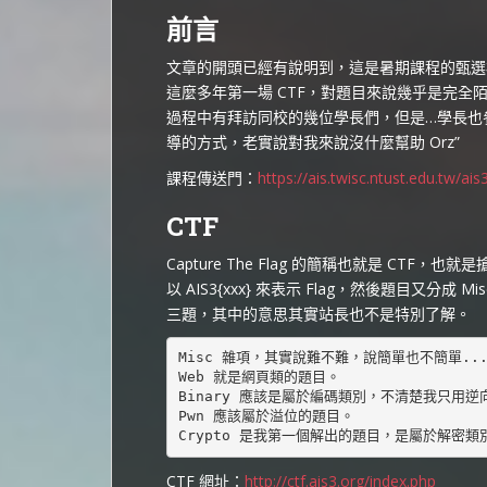
前言
文章的開頭已經有說明到，這是暑期課程的甄選模
這麼多年第一場 CTF，對題目來說幾乎是完
過程中有拜訪同校的幾位學長們，但是…學長也
導的方式，老實說對我來說沒什麼幫助 Orz”
課程傳送門：
https://ais.twisc.ntust.edu.tw/ais
CTF
Capture The Flag
的簡稱也就是 CTF，也就是搶
以 AIS3{xxx} 來表示 Flag，然後題目又分成 M
三題，其中的意思其實站長也不是特別了解。
Misc 雜項，其實說難不難，說簡單也不簡單... 
Web 就是網頁類的題目。 

Binary 應該是屬於編碼類別，不清楚我只用逆
Pwn 應該屬於溢位的題目。

Crypto 是我第一個解出的題目，是屬於解密類
CTF 網址：
http://ctf.ais3.org/index.php