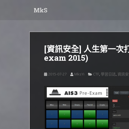
S
MkS
k
i
p
t
o
m
[資訊安全] 人生第一次打 C
a
exam 2015)
i
n
c
2015-07-27
MksYi
CTF
學習日誌
資訊安
,
,
o
n
t
e
n
t