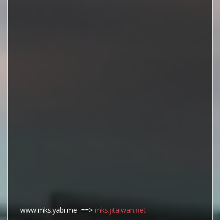
www.mks.yabi.me ==>
mks.jitaiwan.net