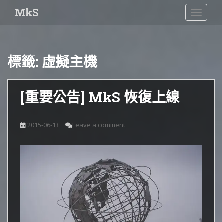
S
MkS
TOGGLE
k
i
p
t
標籤:
虛擬主機
o
m
a
[重要公告] MkS 恢復上線
i
n
c
2015-06-13
Leave a comment
o
n
t
e
n
t