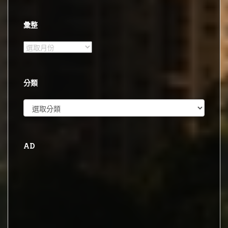
彙整
彙
整
分類
分
類
AD