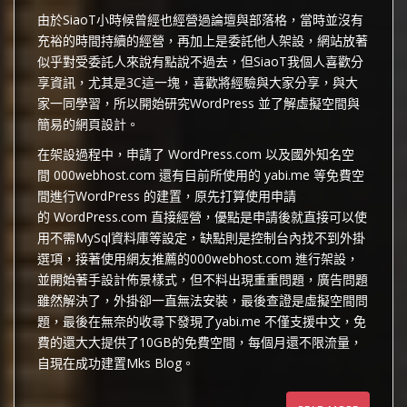
由於SiaoT小時候曾經也經營過論壇與部落格，當時並沒有
充裕的時間持續的經營，再加上是委託他人架設，網站放著
似乎對受委託人來說有點說不過去，但SiaoT我個人喜歡分
享資訊，尤其是3C這一塊，喜歡將經驗與大家分享，與大
家一同學習，所以開始研究WordPress 並了解虛擬空間與
簡易的網頁設計。
在架設過程中，申請了 WordPress.com 以及國外知名空
間 000webhost.com 還有目前所使用的 yabi.me 等免費空
間進行WordPress 的建置，原先打算使用申請
的 WordPress.com 直接經營，優點是申請後就直接可以使
用不需MySql資料庫等設定，缺點則是控制台內找不到外掛
選項，接著使用網友推薦的000webhost.com 進行架設，
並開始著手設計佈景樣式，但不料出現重重問題，廣告問題
雖然解決了，外掛卻一直無法安裝，最後查證是虛擬空間問
題，最後在無奈的收尋下發現了yabi.me 不僅支援中文，免
費的還大大提供了10GB的免費空間，每個月還不限流量，
自現在成功建置Mks Blog。