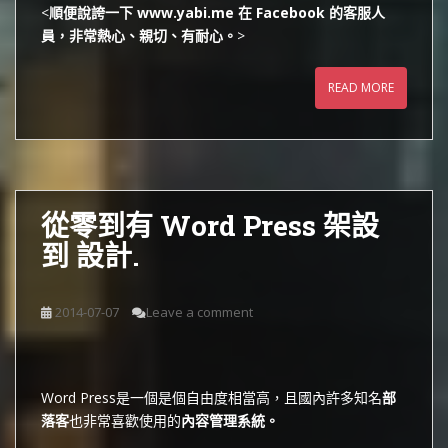
<
順便說誇一下 www.yabi.me 在 Facebook 的客服人
員，非常熱心、親切、有耐心。
>
READ MORE
從零到有 Word Press 架設
到 設計.
2014-07-07
Leave a comment
Word Press是一個是個自由度相當高，且國內許多知名
部
落客
也非常喜歡使用的
內容管理
系統。