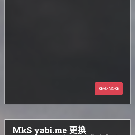
READ MORE
MkS yabi.me 更換