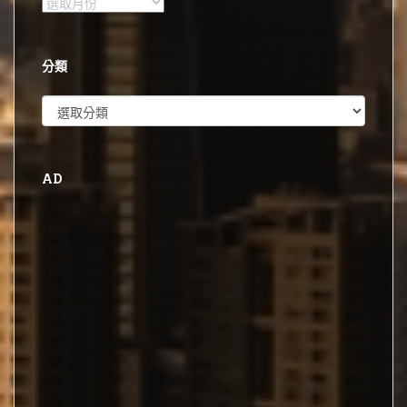
彙
整
分類
分
類
AD