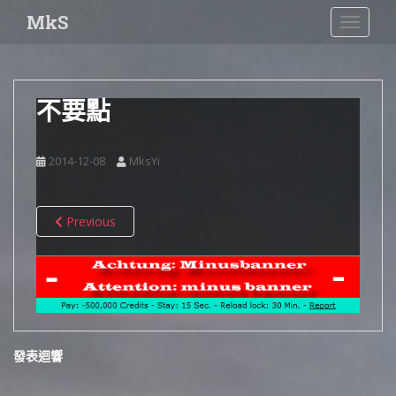
S
MkS
TOGGLE
k
i
p
t
不要點
o
m
a
2014-12-08
MksYi
i
n
c
Previous
o
n
t
e
n
t
發表迴響