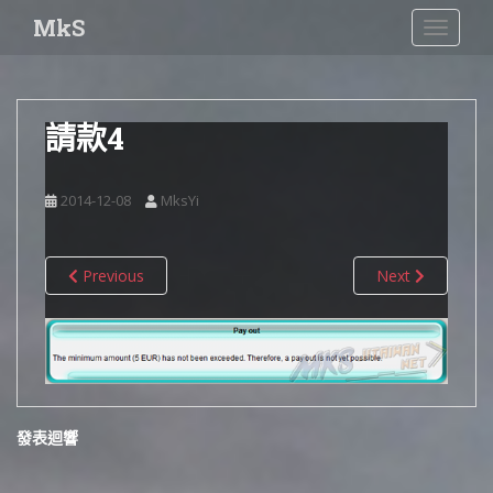
S
MkS
TOGGLE
k
i
p
t
請款4
o
m
a
2014-12-08
MksYi
i
n
c
Previous
Next
o
n
t
e
n
t
發表迴響