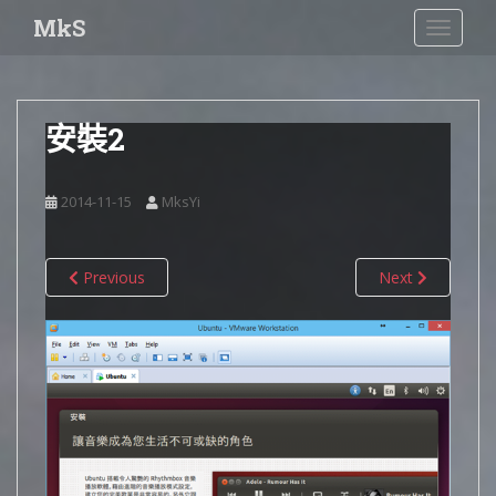
S
MkS
TOGGLE
k
i
p
t
安裝2
o
m
a
2014-11-15
MksYi
i
n
c
Previous
Next
o
n
t
e
n
t