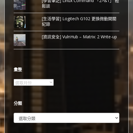
[學習筆記] Linux Command 「2>&1」 輕
鬆談
[生活學習] Logitech G102 更換微動開關
紀錄
[資訊安全] VulnHub – Matrix: 2 Write-up
彙整
彙
整
分類
分
類