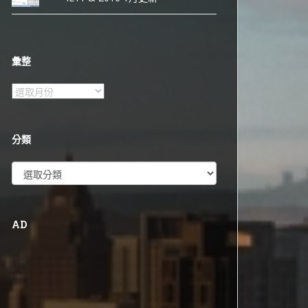
彙整
彙
整
分類
分
類
AD