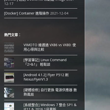
12-17
[Docker] Container 進階操作
2021-12-04
熱門文章︰
VIMOTO 維邁通 VX86 vs VX80: 使
用心得與比較
[學習筆記] Linux Command
「2>&1」 輕鬆談
[Android 4.1.2] Flyer P512 刷
NexusFlyerV1.3
[硬體檢修] 自行更換 電源供應器 散
熱風扇
[系統整合] Windows 7 整合 SP1 &
IE11 & 2016 1月更新