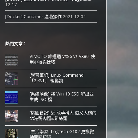
12-17
[Docker] Container 進階操作
2021-12-04
熱門文章︰
VIMOTO 維邁通 VX86 vs VX80: 使
用心得與比較
[學習筆記] Linux Command
「2>&1」 輕鬆談
[系統映像] 將 Win 10 ESD 解出並
生成 ISO 檔
[桃園食記] 近 龍華科大 俗又大碗的
北港鴨肉麵&雞絲麵
[生活學習] Logitech G102 更換微
動開關紀錄