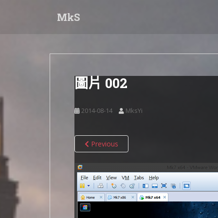
S
MkS
k
i
p
t
o
m
圖片 002
a
i
n
2014-08-14
MksYi
c
o
n
Previous
t
e
n
t