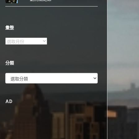
彙整
彙
整
分類
分
類
AD