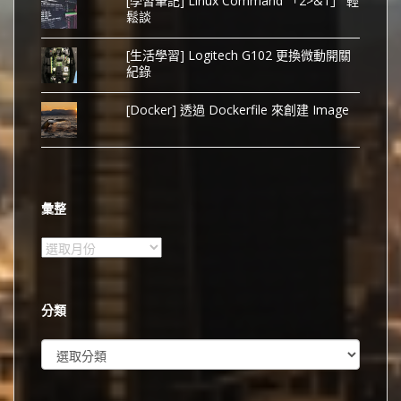
[學習筆記] Linux Command 「2>&1」 輕
鬆談
[生活學習] Logitech G102 更換微動開關
紀錄
[Docker] 透過 Dockerfile 來創建 Image
彙整
彙
整
分類
分
類