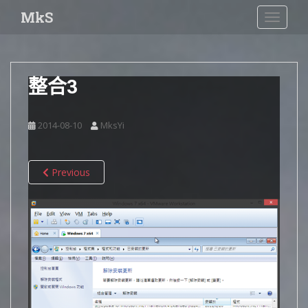
S
MkS
TOGGLE
k
i
p
t
整合3
o
m
a
2014-08-10
MksYi
i
n
c
Previous
o
n
t
e
n
t