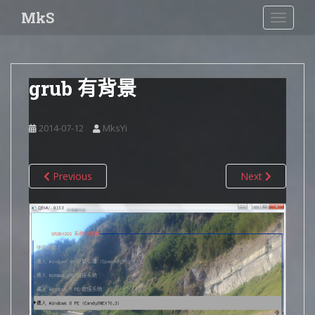
S
MkS
TOGGLE
k
i
p
t
grub 有背景
o
m
a
2014-07-12
MksYi
i
n
c
Previous
Next
o
n
t
e
n
t