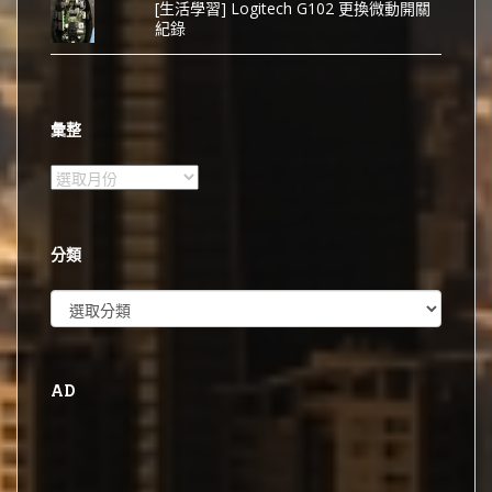
[生活學習] Logitech G102 更換微動開關
紀錄
彙整
彙
整
分類
分
類
AD