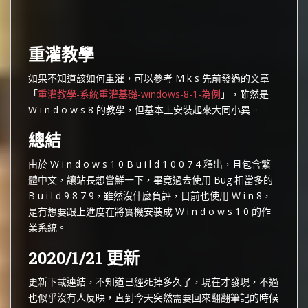
重灌教學
如果不知道該如何重灌，可以參考 M k s 先前發過的文章
「
重灌教學-系統重灌基礎-windows-8-1-為例
」，雖然是
W i n d o w s 8 的教學，但基本上安裝起來大同小異。
總結
由於 W i n d o w s 1 0 B u i l d 1 0 0 7 4 釋出，且包含繁
體中文，讓站長想嘗鮮一下，畢竟過去使用 Bug 相當多的
B u i l d 9 8 7 9，雖然沒什麼負評，目前也使用 W i n 8，
是有想要跟上進度在將實機安裝成 W i n d o w s 1 0 的作
業系統。
2020/1/21 更新
更新下載連結，不知道已經死掉多久了，現在才發現，不過
也似乎沒有人反映，直到今天突然需要回來翻翻筆記的時候