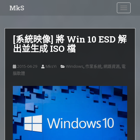
S
MkS
TOGGLE
k
i
p
t
[系統映像] 將 Win 10 ESD 解
o
出並生成 ISO 檔
m
a
i
2015-04-29
MksYi
Windows
作業系統
網路資源
電
,
,
,
n
腦軟體
c
o
n
t
e
n
t