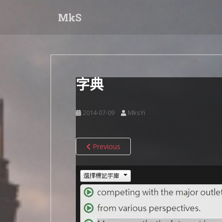
S
MkS
k
i
p
t
o
m
字典
a
i
n
2014-07-09
MksYi
c
o
n
Previous
t
e
n
t