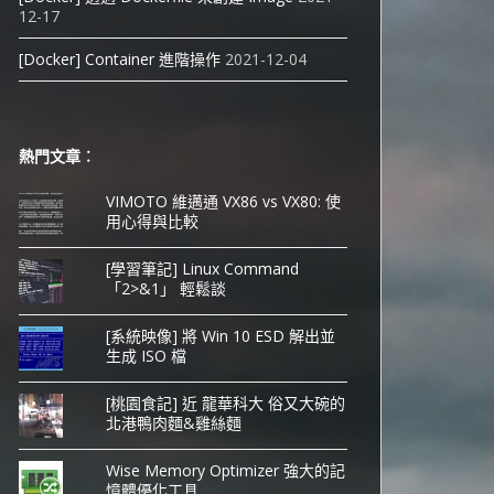
12-17
[Docker] Container 進階操作
2021-12-04
熱門文章︰
VIMOTO 維邁通 VX86 vs VX80: 使
用心得與比較
[學習筆記] Linux Command
「2>&1」 輕鬆談
[系統映像] 將 Win 10 ESD 解出並
生成 ISO 檔
[桃園食記] 近 龍華科大 俗又大碗的
北港鴨肉麵&雞絲麵
Wise Memory Optimizer 強大的記
憶體優化工具