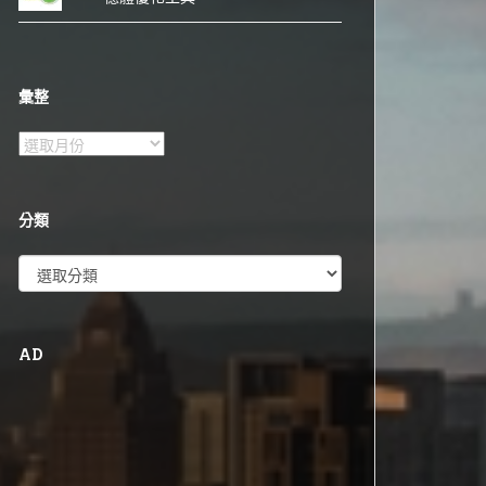
彙整
彙
整
分類
分
類
AD