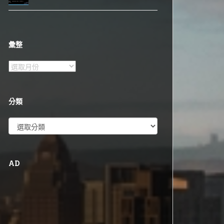
彙整
彙
整
分類
分
類
AD