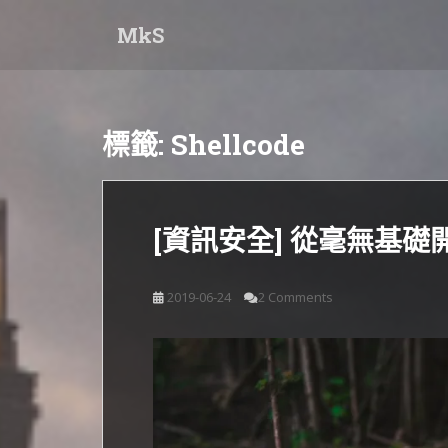
S
MkS
k
i
p
t
o
標籤:
Shellcode
m
a
i
n
[資訊安全] 從毫無基礎開始 
c
o
n
2019-06-24
2 Comments
t
e
n
t