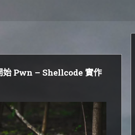
Pwn – Shellcode 實作