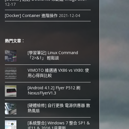
12-17
[Docker] Container 進階操作
2021-12-04
熱門文章︰
[學習筆記] Linux Command
「2>&1」 輕鬆談
VIMOTO 維邁通 VX86 vs VX80: 使
用心得與比較
[Android 4.1.2] Flyer P512 刷
NexusFlyerV1.3
[硬體檢修] 自行更換 電源供應器 散
熱風扇
[系統整合] Windows 7 整合 SP1 &
IE11 & 2016 1月更新