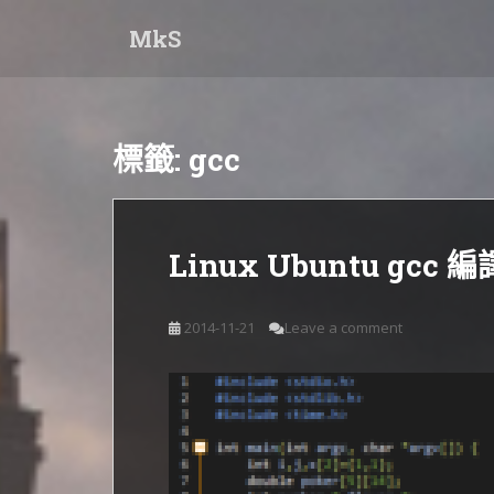
S
MkS
k
i
p
t
o
標籤:
gcc
m
a
i
n
Linux Ubuntu gcc 
c
o
n
2014-11-21
Leave a comment
t
e
n
t