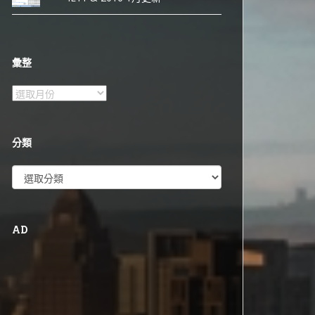
彙整
彙
整
分類
分
類
AD