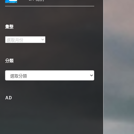
彙整
彙
整
分類
分
類
AD