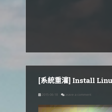
[系統重灌] Install Linu
2015-06-18
Leave a comment