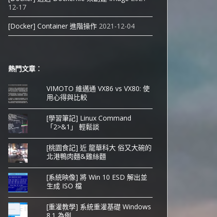
12-17
[Docker] Container 進階操作
2021-12-04
熱門文章︰
VIMOTO 維邁通 VX86 vs VX80: 使
用心得與比較
[學習筆記] Linux Command
「2>&1」 輕鬆談
[桃園食記] 近 龍華科大 俗又大碗的
北港鴨肉麵&雞絲麵
[系統映像] 將 Win 10 ESD 解出並
生成 ISO 檔
[重灌教學] 系統重灌基礎 Windows
8.1 為例