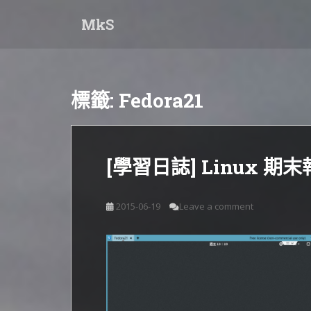
S
MkS
k
i
p
t
o
標籤:
Fedora21
m
a
i
n
[學習日誌] Linux 期末
c
o
n
2015-06-19
Leave a comment
t
e
n
t