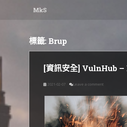
S
MkS
k
i
p
t
o
標籤:
Brup
m
a
i
n
[資訊安全] VulnHub – D
c
o
n
2021-02-07
Leave a comment
t
e
n
t