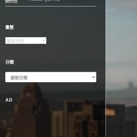
彙整
彙
整
分類
分
類
AD