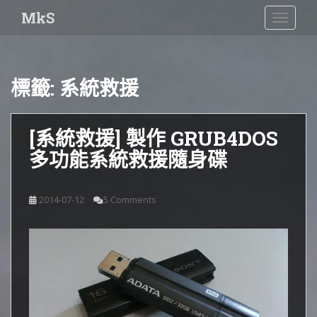
S
MkS
TOGGLE
k
i
p
t
標籤:
系統救援
o
m
a
[系統救援] 製作 GRUB4DOS
i
多功能系統救援隨身碟
n
c
o
2014-07-12
5 Comments
n
t
e
n
t