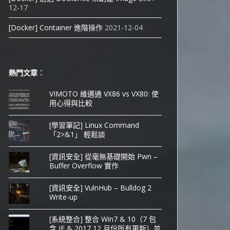
12-17
[Docker] Container 進階操作
2021-12-04
熱門文章︰
VIMOTO 維邁通 VX86 vs VX80: 使
用心得與比較
[學習筆記] Linux Command
「2>&1」 輕鬆談
[資訊安全] 從毫無基礎開始 Pwn –
Buffer Overflow 實作
[資訊安全] VulnHub – Bulldog 2
Write-up
[系統整合] 整合 Win7 & 10（7 包
含 IE & 2017 12 月份所有更新）並