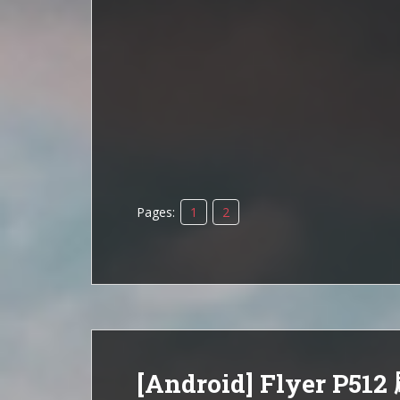
Pages:
1
2
[Android] Flyer P51