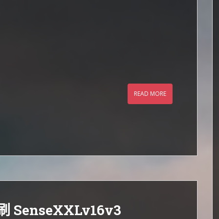
READ MORE
2 刷 SenseXXLv16v3