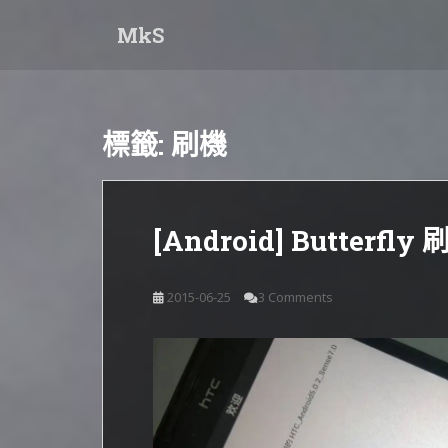
S
MkS
k
i
p
t
o
標籤:
刷機
m
a
i
n
[Android] Butterfly 刷
c
o
n
2015-06-25
3 Comments
t
e
n
t