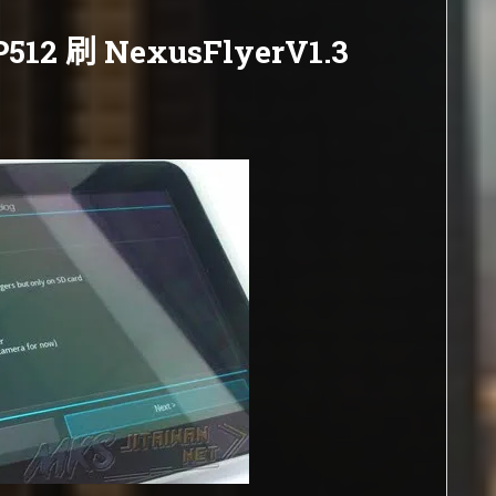
r P512 刷 NexusFlyerV1.3