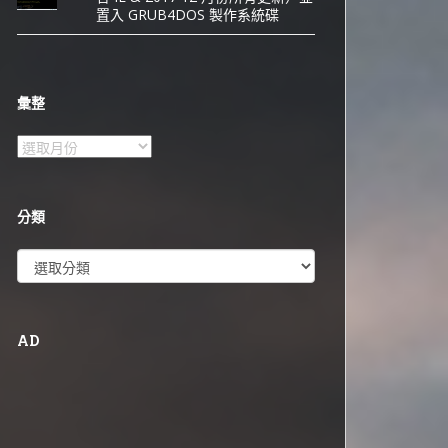
置入 GRUB4DOS 製作系統碟
彙整
彙
整
分類
分
類
AD