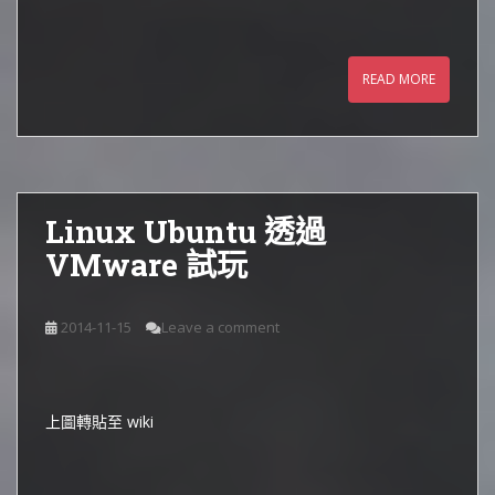
READ MORE
Linux Ubuntu 透過
VMware 試玩
2014-11-15
Leave a comment
上圖轉貼至 wiki