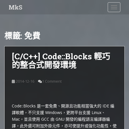
S
MkS
TOGGLE
k
i
p
t
標籤:
免費
o
m
a
[C/C++] Code::Blocks 輕巧
i
的整合式開發環境
n
c
o
2014-12-16
1 Comment
n
t
e
n
Code::Blocks 是一套免費、開源且功能相當強大的 IDE 編
t
譯軟體，不只支援 Windows，更跨平台支援 Linux、
Mac，並且使用 GCC 由 GNU 開發的編程語言編譯器編
譯，此外還可附加外掛元件，亦可使提升或強化功能性，使