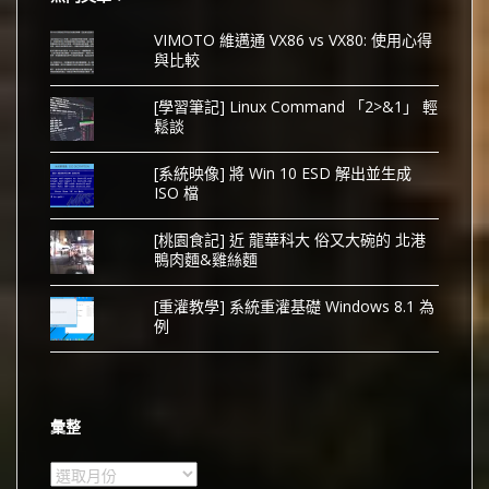
VIMOTO 維邁通 VX86 vs VX80: 使用心得
與比較
[學習筆記] Linux Command 「2>&1」 輕
鬆談
[系統映像] 將 Win 10 ESD 解出並生成
ISO 檔
[桃園食記] 近 龍華科大 俗又大碗的 北港
鴨肉麵&雞絲麵
[重灌教學] 系統重灌基礎 Windows 8.1 為
例
彙整
彙