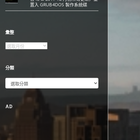
置入 GRUB4DOS 製作系統碟
彙整
彙
整
分類
分
類
AD