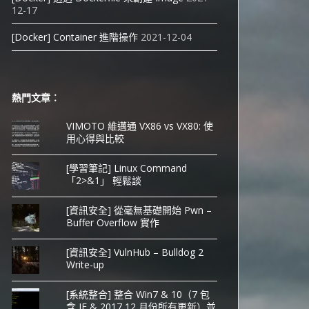
12-17
[Docker] Container 進階操作
2021-12-04
熱門文章︰
VIMOTO 維邁通 VX86 vs VX80: 使
用心得與比較
[學習筆記] Linux Command
「2>&1」 輕鬆談
[資訊安全] 從毫無基礎開始 Pwn –
Buffer Overflow 實作
[資訊安全] VulnHub – Bulldog 2
Write-up
[系統整合] 整合 Win7 & 10（7 包
含 IE & 2017 12 月份所有更新）並