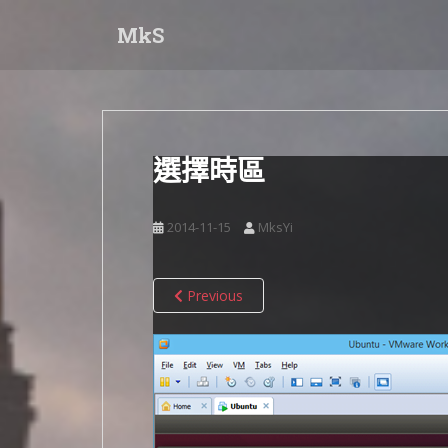
S
MkS
k
i
p
t
o
m
選擇時區
a
i
n
2014-11-15
MksYi
c
o
n
Previous
t
e
n
t