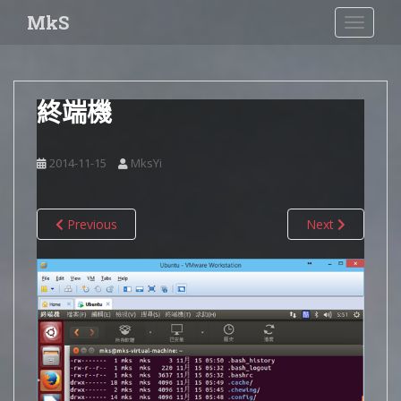
S
MkS
TOGGLE
k
i
p
t
終端機
o
m
a
2014-11-15
MksYi
i
n
c
Previous
Next
o
n
t
e
n
t