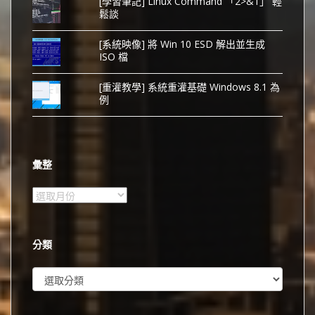
[學習筆記] Linux Command 「2>&1」 輕
鬆談
[系統映像] 將 Win 10 ESD 解出並生成
ISO 檔
[重灌教學] 系統重灌基礎 Windows 8.1 為
例
彙整
彙
整
分類
分
類