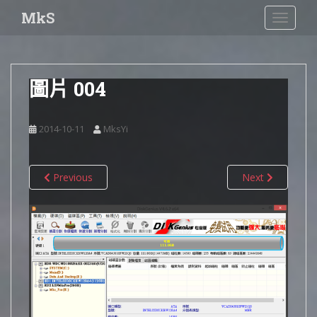
S
MkS
TOGGLE
k
i
p
t
圖片 004
o
m
a
2014-10-11
MksYi
i
n
c
Previous
Next
o
n
t
e
n
t