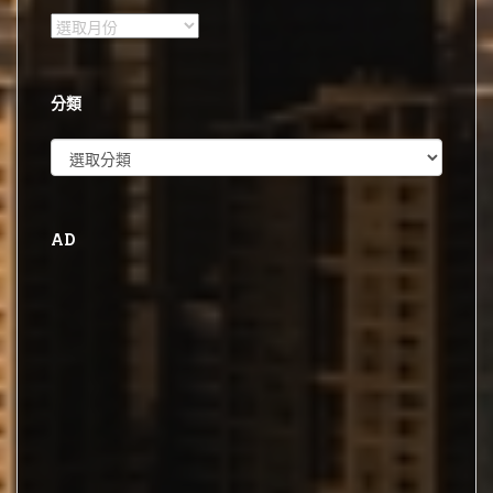
彙
整
分類
分
類
AD