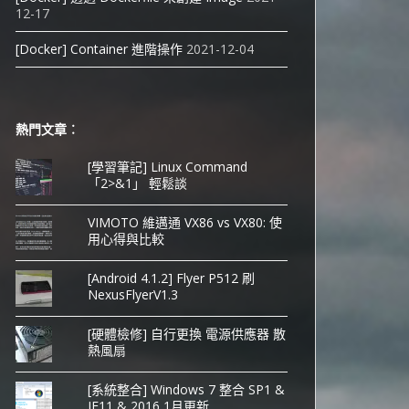
12-17
[Docker] Container 進階操作
2021-12-04
熱門文章︰
[學習筆記] Linux Command
「2>&1」 輕鬆談
VIMOTO 維邁通 VX86 vs VX80: 使
用心得與比較
[Android 4.1.2] Flyer P512 刷
NexusFlyerV1.3
[硬體檢修] 自行更換 電源供應器 散
熱風扇
[系統整合] Windows 7 整合 SP1 &
IE11 & 2016 1月更新