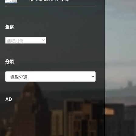
彙整
彙
整
分類
分
類
AD