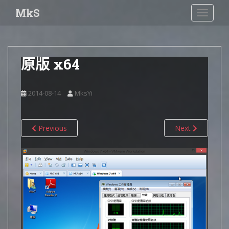
S
MkS
TOGGLE
k
i
p
t
原版 x64
o
m
a
2014-08-14
MksYi
i
n
c
Previous
Next
o
n
t
e
n
t