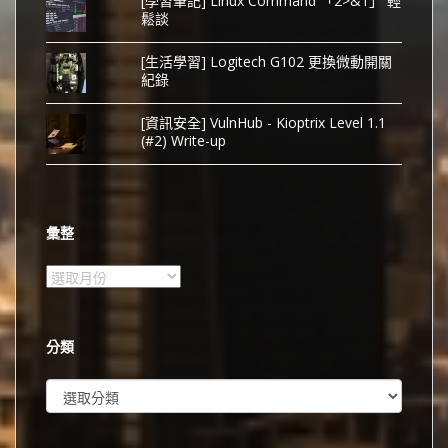
[學習筆記] Linux Command 「2>&1」 輕
鬆談
[生活學習] Logitech G102 更換微動開關
紀錄
[資訊安全] VulnHub - Kioptrix Level 1.1
(#2) Write-up
彙整
彙
整
分類
分
類