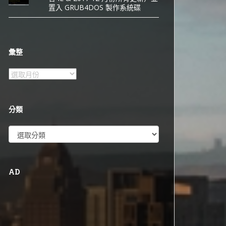
置入 GRUB4DOS 製作系統碟
彙整
彙
整
分類
分
類
AD