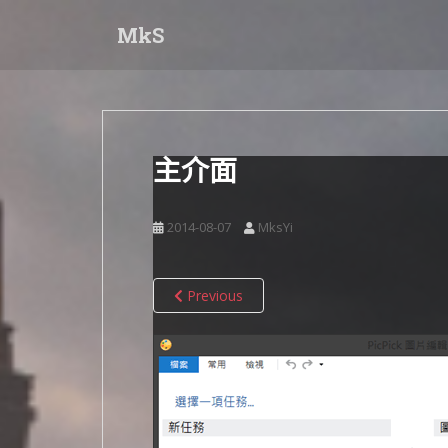
S
MkS
k
i
p
t
o
m
主介面
a
i
n
2014-08-07
MksYi
c
o
n
Previous
t
e
n
t