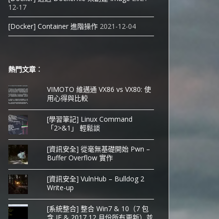
12-17
[Docker] Container 進階操作
2021-12-04
熱門文章︰
VIMOTO 維邁通 VX86 vs VX80: 使
用心得與比較
[學習筆記] Linux Command
「2>&1」 輕鬆談
[資訊安全] 從毫無基礎開始 Pwn –
Buffer Overflow 實作
[資訊安全] VulnHub – Bulldog 2
Write-up
[系統整合] 整合 Win7 & 10（7 包
含 IE & 2017 12 月份所有更新）並