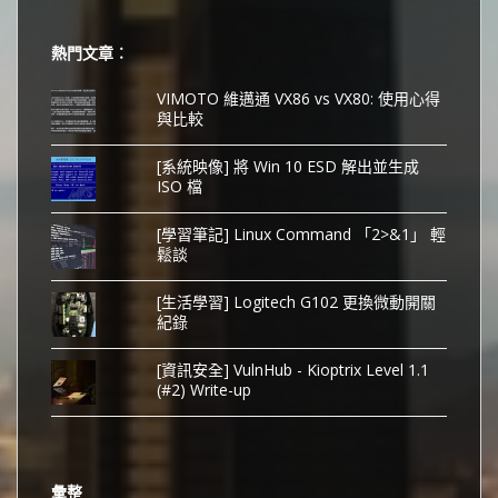
熱門文章︰
VIMOTO 維邁通 VX86 vs VX80: 使用心得
與比較
[系統映像] 將 Win 10 ESD 解出並生成
ISO 檔
[學習筆記] Linux Command 「2>&1」 輕
鬆談
[生活學習] Logitech G102 更換微動開關
紀錄
[資訊安全] VulnHub - Kioptrix Level 1.1
(#2) Write-up
彙整