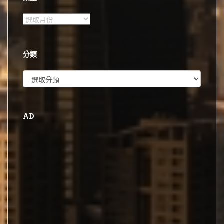
彙
整
分類
分
類
AD