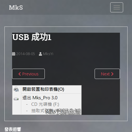
S
MkS
TOGGLE
k
i
p
t
USB 成功1
o
m
a
2014-08-05
MksYi
i
n
c
Previous
Next
o
n
t
e
n
t
發表迴響