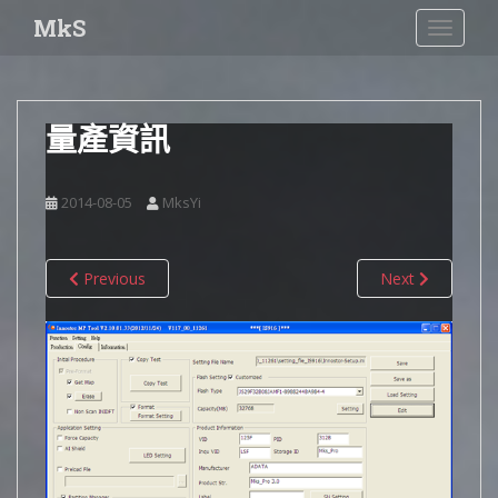
S
MkS
TOGGLE
k
i
p
t
量產資訊
o
m
a
2014-08-05
MksYi
i
n
c
Previous
Next
o
n
t
e
n
t