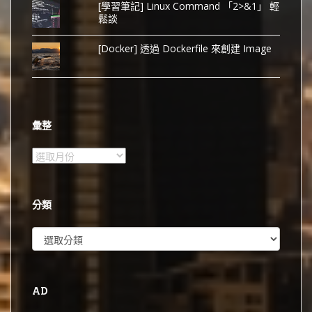
[學習筆記] Linux Command 「2>&1」 輕
鬆談
[Docker] 透過 Dockerfile 來創建 Image
彙整
彙
整
分類
分
類
AD