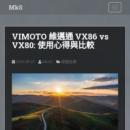
S
MkS
TOGGLE
k
i
p
t
VIMOTO 維邁通 VX86 vs
o
VX80: 使用心得與比較
m
a
i
2026-06-23
MksYi
硬體設備
n
c
o
n
t
e
n
t