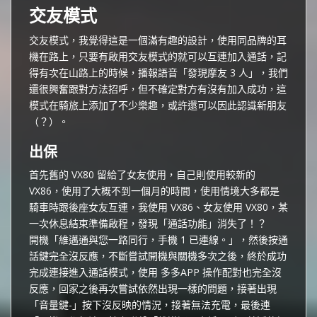
交友模式
交友模式，我覺得這是一個滿有趣的設計，使用同品牌的耳
機在路上，只要有啟用交友模式的就可以互連加入通話，記
得有次在山路上的時候，播報語音「發現摩友 3 人」，我們
還很興奮跟對方法招呼，但不確定對方有沒有加入成功，這
模式在騎旅上添加了不少樂趣，或許還可以因此認識新朋友
（？）。
出保
首先舊的 VX80 留給了女友使用，自己則使用較新的
VX86，使用了大概不到一個月的時間，使用情境大多都是
騎車時跟後座女友互連，我使用 VX86、女友使用 VX80，某
一次休息結束準備啟程，發現「通話功能」消失了！？
開機「維邁通與您一路同行，手機 1 已連線。」，然後按通
話鍵完全沒反應，不斷嘗試開機與關機多次之後，終於成功
完成連接進入通話模式，使用 多多APP 操作配對也完全沒
反應，回家之後再次嘗試依然出現一樣的問題，接著出現
「音量鍵-」按下沒反映的情況，接著無法充電，最後連