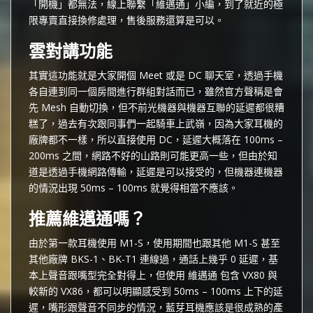
「開機」都無法，線上聯繫「維邁通」小編，到了就近的極
限專賣直接換修處理，售後服務還算是可以。
雲對講功能
其實這功能就是大家開個 Meet 或是 DC 聊天室，透過手機
各自連到同一個房間進行群組對話而已，雖然官方聲稱是會
先 Mesh 自動切換，但不前光機器與機器互聯的延遲都很糟
糕了，過去有次跟同事們一起騎車上武嶺，因為大家耳機的
廠牌都不一樣，所以直接使用 DC，延遲大概落在 100ms –
200ms 之間，網路不好的山路則可能更高一些，但由於知
道是透過手機網路傳輸，延遲是可以接受的，但機器連機器
的情況出現 50ms – 100ms 就覺得相當不應該。
推薦維邁通嗎？
由於第一款耳機使用 M1-S，使用期間也跟其他 M1-S 甚至
其他廠牌 BKS-1、BK-T1 連線過，通話上幾乎 0 延遲，基
本上聲音跟嘴型完全對得上，但使用 維邁通 包含 VX80 與
較新的 VX86，都可以明顯感受到 50ms – 100ms 上下的延
遲，嘴形跟聲音不同步的情況，藍芽耳機應該是很成熟的產