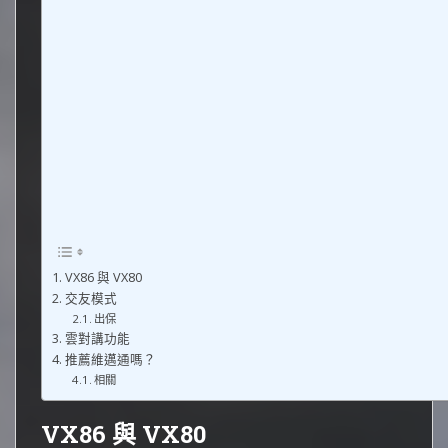
VX86 與 VX80
交友模式
出保
雲對講功能
推薦維邁通嗎？
相關
VX86 與 VX80