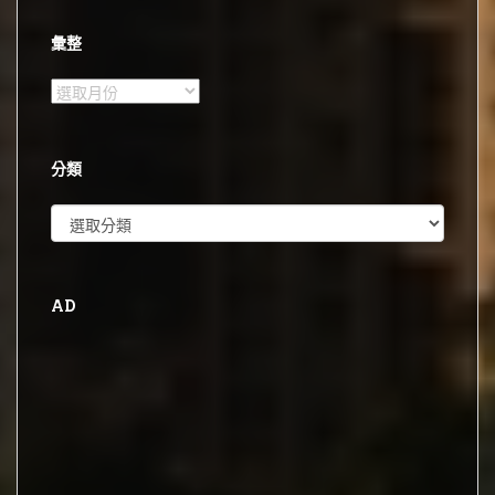
彙整
彙
整
分類
分
類
AD