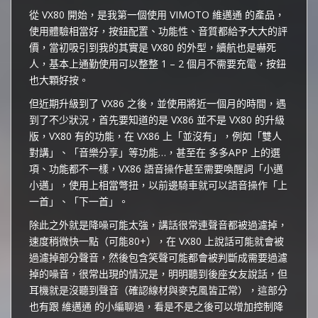
從 VX80 開始，是我第一個使用 VIMOTO 維邁通 的產品，
使用體驗相當好，按鈕配置、功能性、音質都給予大大的評
價，當初吸引到我的其實是 VX80 的外型，續航也是嚇死
人，基本上通勤使用可以整整 1 – 2 個月不需要充電，按鈕
也大顆好按。
但近期升級到了 VX86 之後，並使用將近一個月的時間，遇
到了不少狀況，首先要知道的是 VX86 並不是 VX80 的升級
版，VX80 有的功能，在 VX86 上「並沒有」，例如「雙人
對講」、「音樂分享」等功能…，甚至在 多多APP 上的選
項、功能都不一樣，VX86 語音操作甚至需要喚醒詞「小邁
小邁」，使用上相當彆扭，以前邊騎車就可以語音操作「上
一首」、「下一首」。
除此之外就是降噪可能太強，講話很常連聲音都被過濾掉，
速度稍微快一點（可能80+），在 VX80 上說話可能就會被
過濾掉部分聲音，然後包含笑聲可能都會被判斷成需要過濾
掉的噪音，很常出現的情況是，明明聽到後座女友說話，但
耳機就是沒聽到聲音（確認線材與麥克風皆正常），這部分
也有跟 維邁通 的小編聊過，看是不是之後可以增加控制降