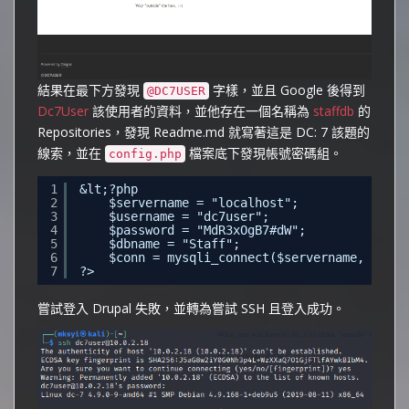
結果在最下方發現
字樣，並且 Google 後得到
@DC7USER
Dc7User
該使用者的資料，並他存在一個名稱為
staffdb
的
Repositories，發現 Readme.md 就寫著這是 DC: 7 該題的
線索，並在
檔案底下發現帳號密碼組。
config.php
1
&lt;?php
2
$servername = "localhost";
3
$username = "dc7user";
4
$password = "MdR3xOgB7#dW";
5
$dbname = "Staff";
6
$conn = mysqli_connect($servername, $user
7
?>
嘗試登入 Drupal 失敗，並轉為嘗試 SSH 且登入成功。