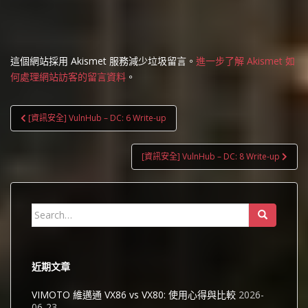
這個網站採用 Akismet 服務減少垃圾留言。
進一步了解 Akismet 如
何處理網站訪客的留言資料
。
文
[資訊安全] VulnHub – DC: 6 Write-up
章
導
[資訊安全] VulnHub – DC: 8 Write-up
覽
Search
for:
近期文章
VIMOTO 維邁通 VX86 vs VX80: 使用心得與比較
2026-
06-23