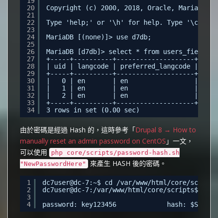
19
20
Copyright (c) 2000, 2018, Oracle, MariaDB Co
21
22
Type 'help;' or '\h' for help. Type '\c' to 
23
24
MariaDB [(none)]> use d7db;
25
26
MariaDB [d7db]> select * from users_field_da
27
+-----+----------+--------------------+-----
28
| uid | langcode | preferred_langcode | pref
29
+-----+----------+--------------------+-----
30
|   0 | en       | en                 | NULL
31
|   1 | en       | en                 | NULL
32
|   2 | en       | en                 | en  
33
+-----+----------+--------------------+-----
34
3 rows in set (0.00 sec)
由於密碼是經過 Hash 的，這時參考「
Drupal 8 → How to
manually reset an admin password on CentOS
」一文，
可以使用
php core/scripts/password-hash.sh
來產生 HASH 後的密碼。
"NewPasswordHere"
1
dc7user@dc-7:~$ cd /var/www/html/core/scripts
2
dc7user@dc-7:/var/www/html/core/scripts$ php 
3
4
password: key123456             hash: $S$E9if