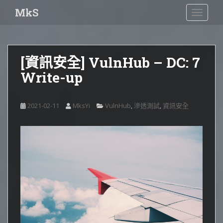
S
MkS
TOGGLE
k
i
p
t
[資訊安全] VulnHub – DC: 7
o
Write-up
m
a
i
2021-02-11
MksYi
VulnHub
滲透測試
資訊安全
,
,
n
c
o
n
t
e
n
t