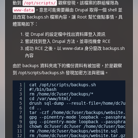
動到
觀察發現，該檔案的群組權限為
/opt/scripts/
，意思可能需要藉由 Drupal 取得一個 shell 並
www-data
且改寫 backups.sh 檔案內容，讓 Root 幫忙做點事情，具
體策略如下：
從 Drupal 的設定檔中找出資料庫登入資訊
嘗試找到登入 Drupal 方法，並尋找機會 RCE
成功 RCE 之後，以 www-data 身分竄改 backups.sh
內容
由於 backups 資料夾底下的備份資料有被加密，於是觀察
到 /opt/scripts/backups.sh 發現加密方法與密鑰。
1
cat /opt/scripts/backups.sh 
2
#!/bin/bash
3
rm /home/dc7user/backups/*
4
cd /var/www/html/
5
drush sql-dump --result-file=/home/dc7user/b
6
cd ..
7
tar -czf /home/dc7user/backups/website.tar.g
8
gpg --pinentry-mode loopback --passphrase Pi
9
gpg --pinentry-mode loopback --passphrase Pi
10
chown dc7user:dc7user /home/dc7user/backups/
11
rm /home/dc7user/backups/website.sql
12
rm /home/dc7user/backups/website.tar.gz