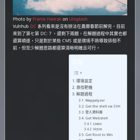
Photo by
Frame Harirak
on
Unsplash
Vulnhub
DC
系列看來是沒有辦法在農曆春節前解完，目前
來到了第七第 DC: 7 ，還剩下兩題，在解題過程中其實也都
還算順遂，只是對於某些 CMS 或是環境不熟導致徘徊不
前，但至少解題思路都還算清晰明確且可行。
目錄
環境設定
尋找靶機
解題過程
Wappalyzer
Get the shell via SSH
登入資料庫
Get Webshell
Listen
Victim
Get Root to Win