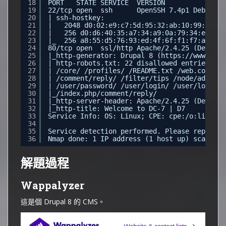
18
PORT   STATE SERVICE  VERSION
19
22/tcp open  ssh      OpenSSH 7.4p1 Debian 1
20
| ssh-hostkey: 
21
|   2048 d0:02:e9:c7:5d:95:32:ab:10:99:89:84
22
|   256 d0:d6:40:35:a7:34:a9:0a:79:34:ee:a9:
23
|_  256 a8:55:d5:76:93:ed:4f:6f:f1:f7:a1:84:
24
80/tcp open  ssl/http Apache/2.4.25 (Debian)
25
|_http-generator: Drupal 8 (
https://www.drup
26
| http-robots.txt: 22 disallowed entries (15
27
| /core/ /profiles/ /README.txt /web.config 
28
| /comment/reply/ /filter/tips /node/add/ /s
29
| /user/password/ /user/login/ /user/logout/
30
|_/index.php/comment/reply/
31
|_http-server-header: Apache/2.4.25 (Debian)
32
|_http-title: Welcome to DC-7 | D7
33
Service Info: OS: Linux; CPE: cpe:/o:linux:l
34
35
Service detection performed. Please report a
36
Nmap done: 1 IP address (1 host up) scanned 
解題過程
Wappalyzer
這是個 Drupal 8 的 CMS。