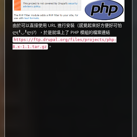
由於可以直接使用 URL 進行安裝（感覺起來好方便好可怕
ლ(╹◡╹ლ)?），於是就填上了 PHP 模組的檔案連結
https://ftp.drupal.org/files/projects/php-
。
8.x-1.1.tar.gz