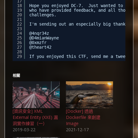
17
18
Hope you enjoyed DC-7.  Just wanted to send 
19
who have provided feedback, and all those wh
20
challenges.
21
22
I'm sending out an especially big thanks to:
23
24
@4nqr34z
25
@D4mianWayne
26
@0xmzfr
27
@theart42
28
29
If you enjoyed this CTF, send me a tweet via
相關
[資訊安全] XML
[Docker] 透過
External Entity (XXE) 漏
Dockerfile 來創建
洞實作練習（一）
Image
2019-03-22
2021-12-17