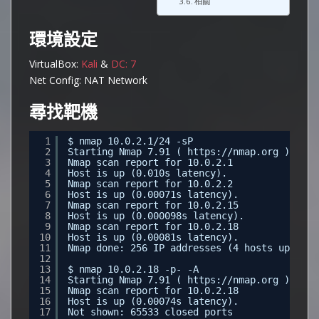
相關
環境設定
VirtualBox:
Kali
&
DC: 7
Net Config: NAT Network
尋找靶機
1
$ nmap 10.0.2.1/24 -sP 
2
Starting Nmap 7.91 ( 
https://nmap.org
 ) at 2
3
Nmap scan report for 10.0.2.1
4
Host is up (0.010s latency).
5
Nmap scan report for 10.0.2.2
6
Host is up (0.00071s latency).
7
Nmap scan report for 10.0.2.15
8
Host is up (0.000098s latency).
9
Nmap scan report for 10.0.2.18
10
Host is up (0.00081s latency).
11
Nmap done: 256 IP addresses (4 hosts up) sca
12
13
$ nmap 10.0.2.18 -p- -A
14
Starting Nmap 7.91 ( 
https://nmap.org
 ) at 2
15
Nmap scan report for 10.0.2.18
16
Host is up (0.00074s latency).
17
Not shown: 65533 closed ports