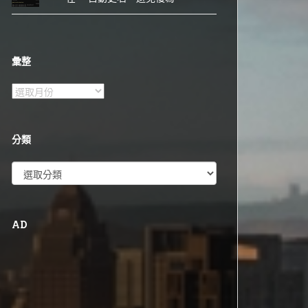
彙整
彙
整
分類
分
類
AD