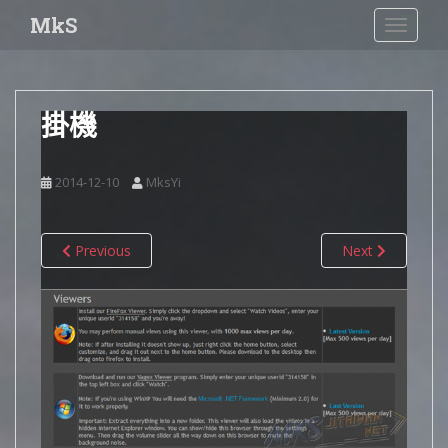
S
MkS
TOGGLE
k
i
p
t
掛機
o
m
a
2014-12-10
MksYi
i
n
c
Previous
Next
o
n
t
e
n
t