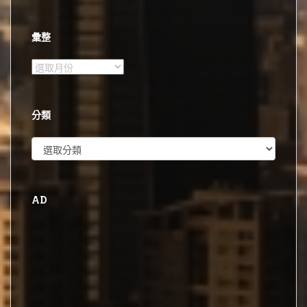
彙整
彙
整
分類
分
類
AD