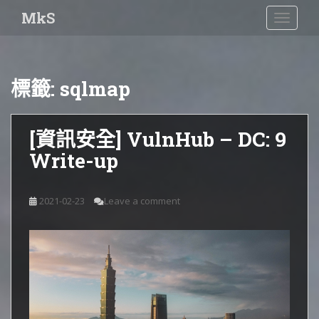
S
MkS
TOGGLE
k
i
p
t
標籤:
sqlmap
o
m
a
[資訊安全] VulnHub – DC: 9
i
Write-up
n
c
o
2021-02-23
Leave a comment
n
t
e
n
t