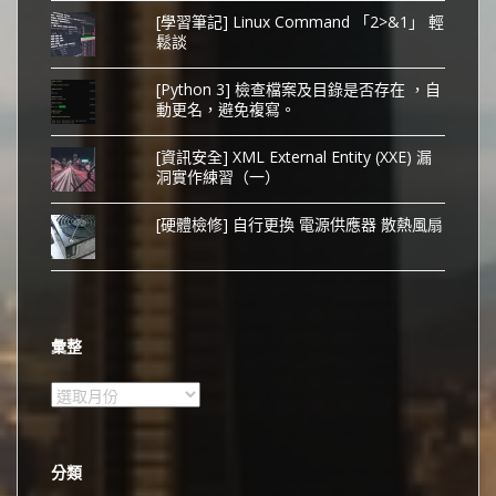
[學習筆記] Linux Command 「2>&1」 輕
鬆談
[Python 3] 檢查檔案及目錄是否存在 ，自
動更名，避免複寫。
[資訊安全] XML External Entity (XXE) 漏
洞實作練習（一）
[硬體檢修] 自行更換 電源供應器 散熱風扇
彙整
彙
整
分類