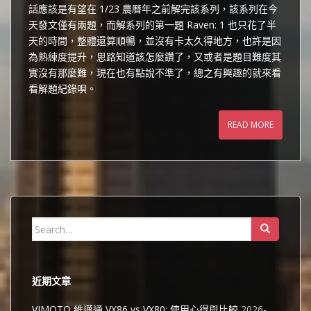
話應該是有望在 1/23 農曆年之前解完該系列，該系列在今
天發文僅有兩題，而解系列的第一題 Raven: 1 也只花了半
天的時間，整體還算順暢，並沒有卡太久得地方，也許是因
為熟練度提升，思路知道該怎麼鑽了，又或者是題目難度其
實沒有那麼難，現在也有點說不準了，總之有興趣的就來看
看解題紀錄唄。
READ MORE
Search
for:
近期文章
VIMOTO 維邁通 VX86 vs VX80: 使用心得與比較
2026-