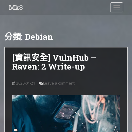
S
MkS
TOGGLE
k
i
p
t
分類:
Debian
o
m
a
[資訊安全] VulnHub –
i
Raven: 2 Write-up
n
c
o
2020-01-21
Leave a comment
n
t
e
n
t