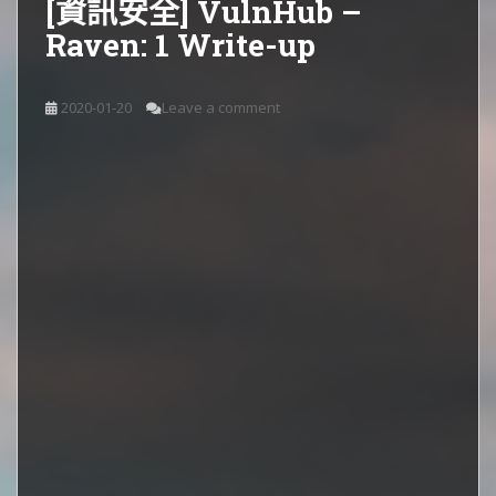
[資訊安全] VulnHub –
Raven: 1 Write-up
2020-01-20
Leave a comment