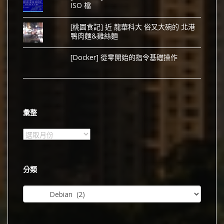
ISO 檔
[桃園食記] 近 龍華科大 俗又大碗的 北港
鴨肉麵&雞絲麵
[Docker] 從零開始的指令基礎操作
彙整
彙
整
分類
分
類